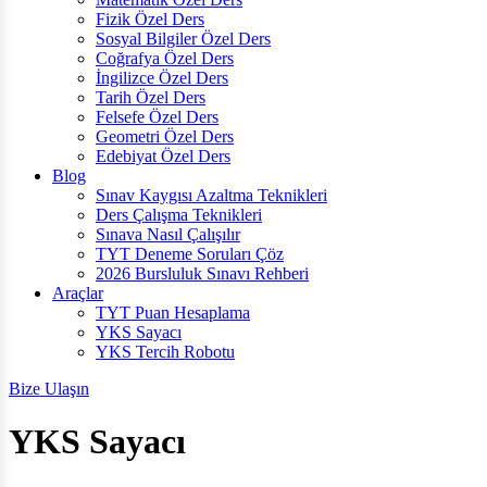
Fizik Özel Ders
Sosyal Bilgiler Özel Ders
Coğrafya Özel Ders
İngilizce Özel Ders
Tarih Özel Ders
Felsefe Özel Ders
Geometri Özel Ders
Edebiyat Özel Ders
Blog
Sınav Kaygısı Azaltma Teknikleri
Ders Çalışma Teknikleri
Sınava Nasıl Çalışılır
TYT Deneme Soruları Çöz
2026 Bursluluk Sınavı Rehberi
Araçlar
TYT Puan Hesaplama
YKS Sayacı
YKS Tercih Robotu
Bize Ulaşın
YKS Sayacı