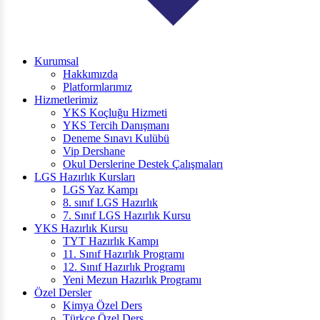
Kurumsal
Hakkımızda
Platformlarımız
Hizmetlerimiz
YKS Koçluğu Hizmeti
YKS Tercih Danışmanı
Deneme Sınavı Kulübü
Vip Dershane
Okul Derslerine Destek Çalışmaları
LGS Hazırlık Kursları
LGS Yaz Kampı
8. sınıf LGS Hazırlık
7. Sınıf LGS Hazırlık Kursu
YKS Hazırlık Kursu
TYT Hazırlık Kampı
11. Sınıf Hazırlık Programı
12. Sınıf Hazırlık Programı
Yeni Mezun Hazırlık Programı
Özel Dersler
Kimya Özel Ders
Türkçe Özel Ders