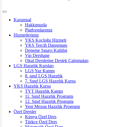
Kurumsal
Hakkımızda
Platformlarımız
Hizmetlerimiz
YKS Koçluğu Hizmeti
YKS Tercih Danışmanı
Deneme Sınavı Kulübü
Vip Dershane
Okul Derslerine Destek Çalışmaları
LGS Hazırlık Kursları
LGS Yaz Kampı
8. sınıf LGS Hazırlık
7. Sınıf LGS Hazırlık Kursu
YKS Hazırlık Kursu
TYT Hazırlık Kampı
11. Sınıf Hazırlık Programı
12. Sınıf Hazırlık Programı
Yeni Mezun Hazırlık Programı
Özel Dersler
Kimya Özel Ders
Türkçe Özel Ders
Matematik Özel Ders