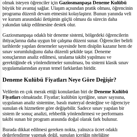
olmak isteyen öğrenciler için
Gaziosmanpaşa Deneme Kulübü
büyük bir avantaj sağlar. Ulaşım açısından pratik olması, öğrencinin
programa düzenli devam etmesini kolaylaştırır. Bunun yanında veli
ve kurum arasındaki iletişimin güçlü olması da sürecin daha
yakından takip edilmesine destek olur.
Gaziosmanpaşa odaklı bir deneme sistemi, bölgedeki öğrencilerin
ihtiyaçlarına daha uygun bir çalışma düzeni sunar. Öğrenciler belirli
tarihlerde yapılan denemeler sayesinde hem disiplin kazanır hem de
sınav sorumluluğunu daha düzenli şekilde taşır. Deneme
sonuçlarının analiz edilmesi, sıralama takibi yapılması ve
gerektiğinde ek yönlendirmeler sunulması, bu sistemi klasik sınav
uygulamalarından ayıran temel farklardan biridir.
Deneme Kulübü Fiyatları Neye Göre Değişir?
Velilerin en çok merak ettiği konulardan biri de
Deneme Kulübü
Fiyatları
olmaktadır. Fiyatlar; kulübün içeriğine, sınav sayısına,
uygulanan analiz sistemine, basılı materyal desteğine ve öğrenciye
sunulan ek hizmetlere göre değişebilir. Sadece sınav yapılan bir
sistem ile sonuç analizi, rehberlik yönlendirmesi ve performans
takibi sunan bir program arasında doğal olarak fark bulunur.
Burada dikkat edilmesi gereken nokta, yalnızca ücret odaklı
değerlendirme yapmak değil, sunulan içeriğin niteliğine