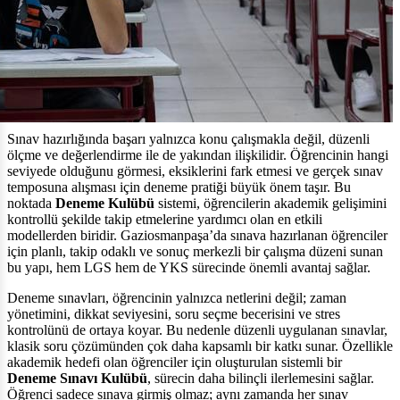
Sınav hazırlığında başarı yalnızca konu çalışmakla değil, düzenli
ölçme ve değerlendirme ile de yakından ilişkilidir. Öğrencinin hangi
seviyede olduğunu görmesi, eksiklerini fark etmesi ve gerçek sınav
temposuna alışması için deneme pratiği büyük önem taşır. Bu
noktada
Deneme Kulübü
sistemi, öğrencilerin akademik gelişimini
kontrollü şekilde takip etmelerine yardımcı olan en etkili
modellerden biridir. Gaziosmanpaşa’da sınava hazırlanan öğrenciler
için planlı, takip odaklı ve sonuç merkezli bir çalışma düzeni sunan
bu yapı, hem LGS hem de YKS sürecinde önemli avantaj sağlar.
Deneme sınavları, öğrencinin yalnızca netlerini değil; zaman
yönetimini, dikkat seviyesini, soru seçme becerisini ve stres
kontrolünü de ortaya koyar. Bu nedenle düzenli uygulanan sınavlar,
klasik soru çözümünden çok daha kapsamlı bir katkı sunar. Özellikle
akademik hedefi olan öğrenciler için oluşturulan sistemli bir
Deneme Sınavı Kulübü
, sürecin daha bilinçli ilerlemesini sağlar.
Öğrenci sadece sınava girmiş olmaz; aynı zamanda her sınav