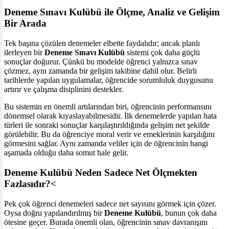
Deneme Sınavı Kulübü ile Ölçme, Analiz ve Gelişim
Bir Arada
Tek başına çözülen denemeler elbette faydalıdır; ancak planlı
ilerleyen bir
Deneme Sınavı Kulübü
sistemi çok daha güçlü
sonuçlar doğurur. Çünkü bu modelde öğrenci yalnızca sınav
çözmez, aynı zamanda bir gelişim takibine dahil olur. Belirli
tarihlerde yapılan uygulamalar, öğrencide sorumluluk duygusunu
artırır ve çalışma disiplinini destekler.
Bu sistemin en önemli artılarından biri, öğrencinin performansını
dönemsel olarak kıyaslayabilmesidir. İlk denemelerde yapılan hata
türleri ile sonraki sonuçlar karşılaştırıldığında gelişim net şekilde
görülebilir. Bu da öğrenciye moral verir ve emeklerinin karşılığını
görmesini sağlar. Aynı zamanda veliler için de öğrencinin hangi
aşamada olduğu daha somut hale gelir.
Deneme Kulübü Neden Sadece Net Ölçmekten
Fazlasıdır?<
Pek çok öğrenci denemeleri sadece net sayısını görmek için çözer.
Oysa doğru yapılandırılmış bir
Deneme Kulübü
, bunun çok daha
ötesine geçer. Burada önemli olan, öğrencinin sınav davranışını