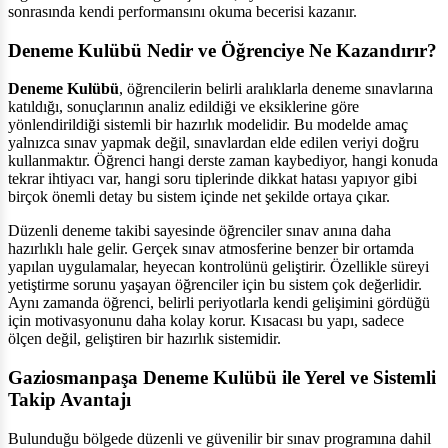
sonrasında kendi performansını okuma becerisi kazanır.
Deneme Kulübü Nedir ve Öğrenciye Ne Kazandırır?
Deneme Kulübü
, öğrencilerin belirli aralıklarla deneme sınavlarına
katıldığı, sonuçlarının analiz edildiği ve eksiklerine göre
yönlendirildiği sistemli bir hazırlık modelidir. Bu modelde amaç
yalnızca sınav yapmak değil, sınavlardan elde edilen veriyi doğru
kullanmaktır. Öğrenci hangi derste zaman kaybediyor, hangi konuda
tekrar ihtiyacı var, hangi soru tiplerinde dikkat hatası yapıyor gibi
birçok önemli detay bu sistem içinde net şekilde ortaya çıkar.
Düzenli deneme takibi sayesinde öğrenciler sınav anına daha
hazırlıklı hale gelir. Gerçek sınav atmosferine benzer bir ortamda
yapılan uygulamalar, heyecan kontrolünü geliştirir. Özellikle süreyi
yetiştirme sorunu yaşayan öğrenciler için bu sistem çok değerlidir.
Aynı zamanda öğrenci, belirli periyotlarla kendi gelişimini gördüğü
için motivasyonunu daha kolay korur. Kısacası bu yapı, sadece
ölçen değil, geliştiren bir hazırlık sistemidir.
Gaziosmanpaşa Deneme Kulübü ile Yerel ve Sistemli
Takip Avantajı
Bulunduğu bölgede düzenli ve güvenilir bir sınav programına dahil