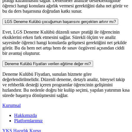
pratiği kazanmasını sağlar. Denemeler analizle desteklendiğinde
öğrenci hangi konulara ağırlık vermesi gerektiğini daha net görür ve
bu da ders başarısına doğrudan katkı sunar.
LGS Deneme Kulübü çocuğumun başarısını gerçekten artırır mı?
Evet, LGS Deneme Kulübü düzenli sınav pratiği ile öğrencinin
eksiklerini erken fark etmesini sağlar. Sürekli ölçüm ve analiz
sayesinde öğrenci hangi konularda gelişmesi gerektiğini net şekilde
görür. Bu da hem net artışı hem de sınav özgüveni açısından ciddi
bir avantaj oluşturur.
Deneme Kulübü Fiyatları verilen eğitime değer mi?
Deneme Kulübü Fiyatları, sunulan hizmete göre
değerlendirilmelidir. Düzenli deneme, detaylı analiz, bireysel takip
ve rehberlik desteği içeren programlar öğrencinin gelişimini
hızlandırır. Bu nedenle doğru bir kulüp seçimi, yapılan yatırımın kısa
sürede başarıya dönüşmesini sağlar.
Kurumsal
Hakkımızda
Platformlarımız
YKS Hazırlık Kursu