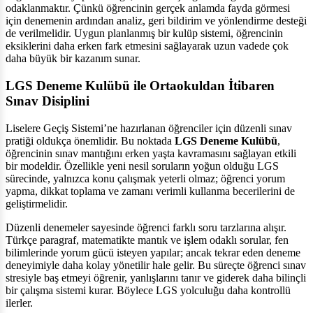
odaklanmaktır. Çünkü öğrencinin gerçek anlamda fayda görmesi
için denemenin ardından analiz, geri bildirim ve yönlendirme desteği
de verilmelidir. Uygun planlanmış bir kulüp sistemi, öğrencinin
eksiklerini daha erken fark etmesini sağlayarak uzun vadede çok
daha büyük bir kazanım sunar.
LGS Deneme Kulübü ile Ortaokuldan İtibaren
Sınav Disiplini
Liselere Geçiş Sistemi’ne hazırlanan öğrenciler için düzenli sınav
pratiği oldukça önemlidir. Bu noktada
LGS Deneme Kulübü
,
öğrencinin sınav mantığını erken yaşta kavramasını sağlayan etkili
bir modeldir. Özellikle yeni nesil soruların yoğun olduğu LGS
sürecinde, yalnızca konu çalışmak yeterli olmaz; öğrenci yorum
yapma, dikkat toplama ve zamanı verimli kullanma becerilerini de
geliştirmelidir.
Düzenli denemeler sayesinde öğrenci farklı soru tarzlarına alışır.
Türkçe paragraf, matematikte mantık ve işlem odaklı sorular, fen
bilimlerinde yorum gücü isteyen yapılar; ancak tekrar eden deneme
deneyimiyle daha kolay yönetilir hale gelir. Bu süreçte öğrenci sınav
stresiyle baş etmeyi öğrenir, yanlışlarını tanır ve giderek daha bilinçli
bir çalışma sistemi kurar. Böylece LGS yolculuğu daha kontrollü
ilerler.