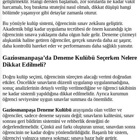
geliştirmektir. Hangi dersten başlamalı, zor sorularda ne kadar vakit
harcamalı, boş bırakma stratejisi nasıl olmalı, dikkat düşüşü hangi
bölümde yaşanıyor gibi detaylar zamanla oturur.
Bu yönüyle kulüp sistemi, öğrencinin sınav zekâsını geliştirir.
Akademik bilgi kadar uygulama tecrübesi de önem kazandığı için
öğrencinin sınava yaklaşımı daha olgun hale gelir. Deneme çözmeyi
alışkanlık haline getiren öğrenciler, gerçek sınavda daha az şaşırır,
daha kontrollü hareket eder ve performansını daha sağlıklı yansıtır.
Gaziosmanpaşa’da Deneme Kulübü Seçerken Nelere
Dikkat Edilmeli?
Doğru kulüp seçimi, öğrencinin süreçten alacağı verimi doğrudan
etkiler. Öncelikle sınavların düzenli uygulanıp uygulanmadığına,
sonuç analizlerinin detaylı verilip verilmediğine ve öğrenci takibinin
ne kadar sistemli yapıldığına dikkat edilmelidir. Ayrıca kurumun
öğrenci seviyesine uygun sınavlar sunması da önemlidir.
Gaziosmanpaşa Deneme Kulübü
arayışında olan veliler ve
öğrenciler, sadece deneme sayısını değil; sınavların kalitesini, sınav
sonrası geri bildirim sistemini ve rehberlik desteğini de
değerlendirmelidir. Çünkü asıl farkı oluşturan unsur, sınavdan sonra
öğrencinin ne kadar doğru yönlendirildiğidir. Başarılı bir sistem,
öğrenciyi yalnızca sınava sokmaz; sınava hazır hale getirir.