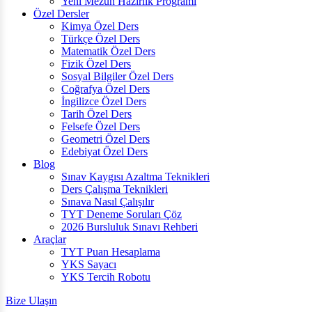
Yeni Mezun Hazırlık Programı
Özel Dersler
Kimya Özel Ders
Türkçe Özel Ders
Matematik Özel Ders
Fizik Özel Ders
Sosyal Bilgiler Özel Ders
Coğrafya Özel Ders
İngilizce Özel Ders
Tarih Özel Ders
Felsefe Özel Ders
Geometri Özel Ders
Edebiyat Özel Ders
Blog
Sınav Kaygısı Azaltma Teknikleri
Ders Çalışma Teknikleri
Sınava Nasıl Çalışılır
TYT Deneme Soruları Çöz
2026 Bursluluk Sınavı Rehberi
Araçlar
TYT Puan Hesaplama
YKS Sayacı
YKS Tercih Robotu
Bize Ulaşın