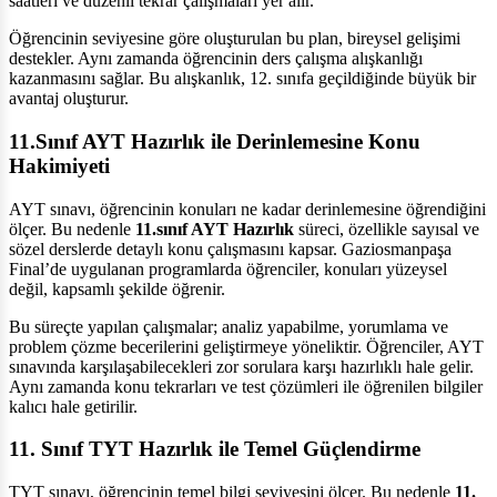
saatleri ve düzenli tekrar çalışmaları yer alır.
Öğrencinin seviyesine göre oluşturulan bu plan, bireysel gelişimi
destekler. Aynı zamanda öğrencinin ders çalışma alışkanlığı
kazanmasını sağlar. Bu alışkanlık, 12. sınıfa geçildiğinde büyük bir
avantaj oluşturur.
11.Sınıf AYT Hazırlık ile Derinlemesine Konu
Hakimiyeti
AYT sınavı, öğrencinin konuları ne kadar derinlemesine öğrendiğini
ölçer. Bu nedenle
11.sınıf AYT Hazırlık
süreci, özellikle sayısal ve
sözel derslerde detaylı konu çalışmasını kapsar. Gaziosmanpaşa
Final’de uygulanan programlarda öğrenciler, konuları yüzeysel
değil, kapsamlı şekilde öğrenir.
Bu süreçte yapılan çalışmalar; analiz yapabilme, yorumlama ve
problem çözme becerilerini geliştirmeye yöneliktir. Öğrenciler, AYT
sınavında karşılaşabilecekleri zor sorulara karşı hazırlıklı hale gelir.
Aynı zamanda konu tekrarları ve test çözümleri ile öğrenilen bilgiler
kalıcı hale getirilir.
11. Sınıf TYT Hazırlık ile Temel Güçlendirme
TYT sınavı, öğrencinin temel bilgi seviyesini ölçer. Bu nedenle
11.