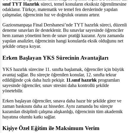
sınıf TYT Hazırlık
süreci, temel konuların eksiksiz öğrenilmesine
odaklanır. Türkçe, matematik ve temel fen derslerinde yapılan
çalışmalar, öğrencinin hız ve doğruluk oranını artırır.
Gaziosmanpaşa Final Dershanesi’nde TYT hazırlık süreci, düzenli
deneme sınavları ile desteklenir. Bu sınavlar sayesinde öğrenciler
hem zaman yönetimi hem de sınav pratiği kazanır. Aynı zamanda
yapılan analizler, öğrencinin hangi konularda eksik olduğunu net
şekilde ortaya koyar.
Erken Başlayan YKS Sürecinin Avantajları
YKS hazırlık sürecine 11. sınıfta başlamak, öğrenciler için büyük
avantaj sağlar. Bu süreçte öğrenilen konular, 12. sınıfta tekrar
edildiğinde çok daha hızlı pekişir.
11.sınıf hazırlık
programları
sayesinde öğrenciler, sınav stresini daha kontrollü şekilde
yönetebilir.
Erken başlayan öğrenciler, sınava daha hazır bir şekilde girer ve
zaman baskısını daha az hisseder. Aynı zamanda bu süreçte
kazanılan disiplinli çalışma alışkanlığı, öğrencinin tüm akademik
hayatına olumlu katkı sağlar.
Kişiye Özel Eğitim ile Maksimum Verim