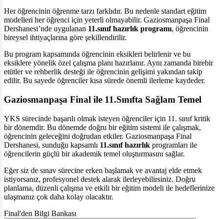
Her öğrencinin öğrenme tarzı farklıdır. Bu nedenle standart eğitim
modelleri her öğrenci için yeterli olmayabilir. Gaziosmanpaşa Final
Dershanesi’nde uygulanan
11.sınıf hazırlık programı
, öğrencinin
bireysel ihtiyaçlarına göre şekillendirilir.
Bu program kapsamında öğrencinin eksikleri belirlenir ve bu
eksiklere yönelik özel çalışma planı hazırlanır. Aynı zamanda birebir
etütler ve rehberlik desteği ile öğrencinin gelişimi yakından takip
edilir. Bu sayede öğrenciler kısa sürede önemli ilerleme kaydeder.
Gaziosmanpaşa Final ile 11.Sınıfta Sağlam Temel
YKS sürecinde başarılı olmak isteyen öğrenciler için 11. sınıf kritik
bir dönemdir. Bu dönemde doğru bir eğitim sistemi ile çalışmak,
öğrencinin geleceğini doğrudan etkiler. Gaziosmanpaşa Final
Dershanesi, sunduğu kapsamlı
11.sınıf hazırlık
programları ile
öğrencilerin güçlü bir akademik temel oluşturmasını sağlar.
Eğer siz de sınav sürecine erken başlamak ve avantaj elde etmek
istiyorsanız, profesyonel destek alarak ilerleyebilirsiniz. Doğru
planlama, düzenli çalışma ve etkili bir eğitim modeli ile hedeflerinize
ulaşmanız çok daha kolay olacaktır.
Final'den Bilgi Bankası