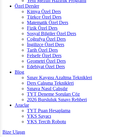
Yeni Mezun Hazırlık Programı
Özel Dersler
Kimya Özel Ders
Türkçe Özel Ders
Matematik Özel Ders
Fizik Özel Ders
Sosyal Bilgiler Özel Ders
Coğrafya Özel Ders
İngilizce Özel Ders
Tarih Özel Ders
Felsefe Özel Ders
Geometri Özel Ders
Edebiyat Özel Ders
Blog
Sınav Kaygısı Azaltma Teknikleri
Ders Çalışma Teknikleri
Sınava Nasıl Çalışılır
TYT Deneme Soruları Çöz
2026 Bursluluk Sınavı Rehberi
Araçlar
TYT Puan Hesaplama
YKS Sayacı
YKS Tercih Robotu
Bize Ulaşın